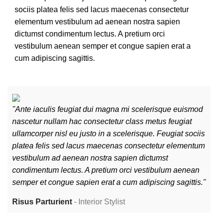
sociis platea felis sed lacus maecenas consectetur
elementum vestibulum ad aenean nostra sapien
dictumst condimentum lectus. A pretium orci
vestibulum aenean semper et congue sapien erat a
cum adipiscing sagittis.
"Ante iaculis feugiat dui magna mi scelerisque euismod
"A
nascetur nullam hac consectetur class metus feugiat
na
ullamcorper nisl eu justo in a scelerisque. Feugiat sociis
ul
platea felis sed lacus maecenas consectetur elementum
pl
vestibulum ad aenean nostra sapien dictumst
ve
condimentum lectus. A pretium orci vestibulum aenean
co
semper et congue sapien erat a cum adipiscing sagittis."
se
Risus Parturient
Interior Stylist
M