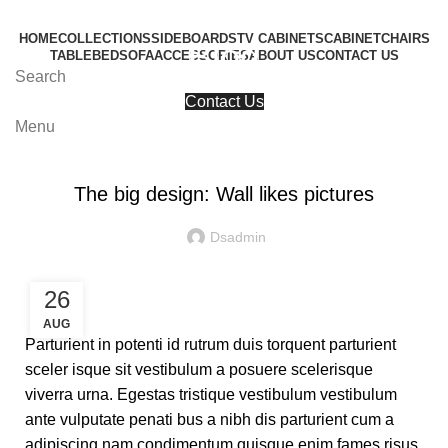
HOME
COLLECTIONS
SIDEBOARDS
TV CABINETS
CABINET
CHAIRS
Blog
TABLE
BED
SOFA
ACCESSORIES
ABOUT US
CONTACT US
Search
Contact Us
Menu
DESIGN TRENDS
The big design: Wall likes pictures
Dsadmin
26
AUG
Parturient in potenti id rutrum duis torquent parturient
sceler isque sit vestibulum a posuere scelerisque
viverra urna. Egestas tristique vestibulum vestibulum
ante vulputate penati bus a nibh dis parturient cum a
adipiscing nam condimentum quisque enim fames risus