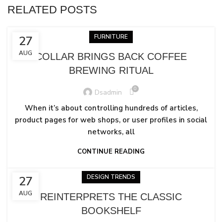
RELATED POSTS
FURNITURE
27
AUG
COLLAR BRINGS BACK COFFEE
BREWING RITUAL
0
Dsadmin
When it’s about controlling hundreds of articles,
product pages for web shops, or user profiles in social
networks, all
CONTINUE READING
DESIGN TRENDS
27
AUG
REINTERPRETS THE CLASSIC
BOOKSHELF