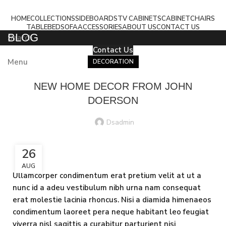
HOME
COLLECTIONS
SIDEBOARDS
TV CABINETS
CABINET
CHAIRS
TABLE
BED
SOFA
ACCESSORIES
ABOUT US
CONTACT US
BLOG
Search
Contact Us
Menu
DECORATION
NEW HOME DECOR FROM JOHN
DOERSON
Dsadmin
26
AUG
Ullamcorper condimentum erat pretium velit at ut a
nunc id a adeu vestibulum nibh urna nam consequat
erat molestie lacinia rhoncus. Nisi a diamida himenaeos
condimentum laoreet pera neque habitant leo feugiat
viverra nisl sagittis a curabitur parturient nisi